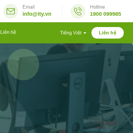
Email
Hotline
info@ity.vn
1900 099985
Liên hệ
Liên hệ