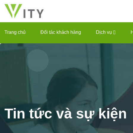
Chuyển
đến
nội
dung
Trang chủ
Đối tác khách hàng
Dịch vụ
Tin tức
và sự kiện