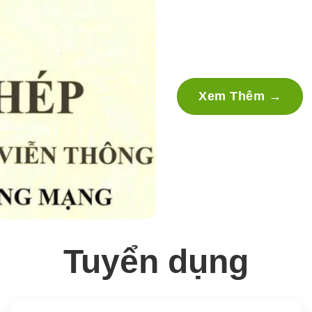
ITY NHẬN G
DỊCH VỤ VI
TẦNG MẠN
Xem Thêm
→
Tuyển dụng