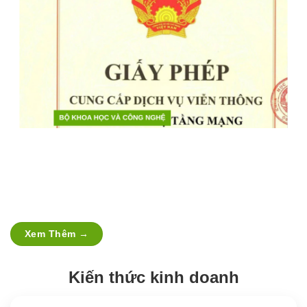
07/07/2025
26
ITY NHẬN GIẤY PHÉP CUNG CẤP DỊCH VỤ VIỄN 
V
THÔNG KHÔNG CÓ HẠ TẦNG MẠNG
n
Xem Thêm
→
Kiến thức kinh doanh